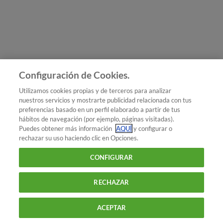
Únete a nosotros
Los más populares
Conoce OCU
Configuración de Cookies.
Más Información
Utilizamos cookies propias y de terceros para analizar
nuestros servicios y mostrarte publicidad relacionada con tus
© 2026 OCU
preferencias basado en un perfil elaborado a partir de tus
Condiciones generales de contratación de OCU
hábitos de navegación (por ejemplo, páginas visitadas).
Política de privacidad
Puedes obtener más información
AQUÍ
y configurar o
rechazar su uso haciendo clic en Opciones.
Uso del nombre y de los signos de OCU
Aviso Legal
Política de cookies
CONFIGURAR
RECHAZAR
ACEPTAR