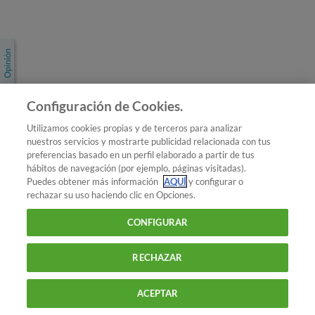
Únete a nosotros
Los más populares
Conoce OCU
Configuración de Cookies.
Más Información
Utilizamos cookies propias y de terceros para analizar
nuestros servicios y mostrarte publicidad relacionada con tus
© 2026 OCU
preferencias basado en un perfil elaborado a partir de tus
Condiciones generales de contratación de OCU
hábitos de navegación (por ejemplo, páginas visitadas).
Política de privacidad
Puedes obtener más información
AQUÍ
y configurar o
rechazar su uso haciendo clic en Opciones.
Uso del nombre y de los signos de OCU
Aviso Legal
Política de cookies
CONFIGURAR
RECHAZAR
ACEPTAR