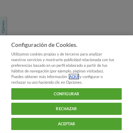
Únete a nosotros
Los más populares
Conoce OCU
Configuración de Cookies.
Más Información
Utilizamos cookies propias y de terceros para analizar
nuestros servicios y mostrarte publicidad relacionada con tus
© 2026 OCU
preferencias basado en un perfil elaborado a partir de tus
Condiciones generales de contratación de OCU
hábitos de navegación (por ejemplo, páginas visitadas).
Política de privacidad
Puedes obtener más información
AQUÍ
y configurar o
rechazar su uso haciendo clic en Opciones.
Uso del nombre y de los signos de OCU
Aviso Legal
Política de cookies
CONFIGURAR
RECHAZAR
ACEPTAR