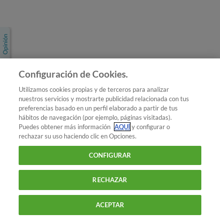
Únete a nosotros
Los más populares
Conoce OCU
Configuración de Cookies.
Más Información
Utilizamos cookies propias y de terceros para analizar
nuestros servicios y mostrarte publicidad relacionada con tus
© 2026 OCU
preferencias basado en un perfil elaborado a partir de tus
Condiciones generales de contratación de OCU
hábitos de navegación (por ejemplo, páginas visitadas).
Política de privacidad
Puedes obtener más información
AQUÍ
y configurar o
rechazar su uso haciendo clic en Opciones.
Uso del nombre y de los signos de OCU
Aviso Legal
Política de cookies
CONFIGURAR
RECHAZAR
ACEPTAR