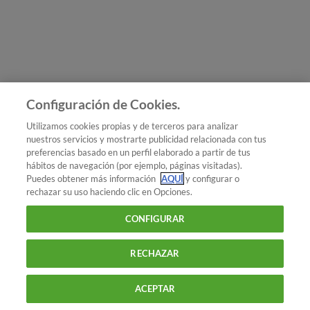
Únete a nosotros
Los más populares
Conoce OCU
Configuración de Cookies.
Más Información
Utilizamos cookies propias y de terceros para analizar
nuestros servicios y mostrarte publicidad relacionada con tus
© 2026 OCU
preferencias basado en un perfil elaborado a partir de tus
Condiciones generales de contratación de OCU
hábitos de navegación (por ejemplo, páginas visitadas).
Política de privacidad
Puedes obtener más información
AQUÍ
y configurar o
rechazar su uso haciendo clic en Opciones.
Uso del nombre y de los signos de OCU
Aviso Legal
Política de cookies
CONFIGURAR
RECHAZAR
ACEPTAR