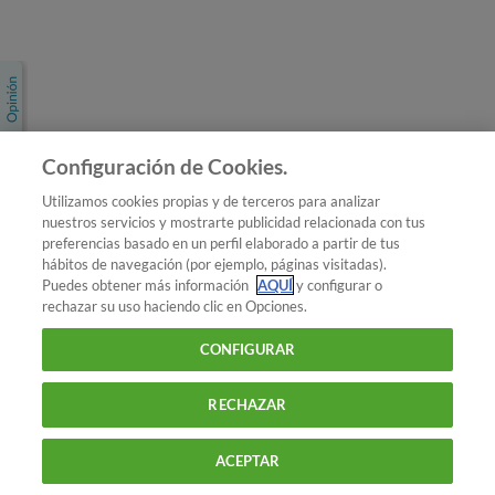
Únete a nosotros
Los más populares
Conoce OCU
Configuración de Cookies.
Más Información
Utilizamos cookies propias y de terceros para analizar
nuestros servicios y mostrarte publicidad relacionada con tus
© 2026 OCU
preferencias basado en un perfil elaborado a partir de tus
Condiciones generales de contratación de OCU
hábitos de navegación (por ejemplo, páginas visitadas).
Política de privacidad
Puedes obtener más información
AQUÍ
y configurar o
rechazar su uso haciendo clic en Opciones.
Uso del nombre y de los signos de OCU
Aviso Legal
Política de cookies
CONFIGURAR
RECHAZAR
ACEPTAR