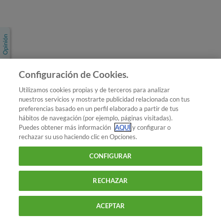
Únete a nosotros
Los más populares
Conoce OCU
Configuración de Cookies.
Más Información
Utilizamos cookies propias y de terceros para analizar
nuestros servicios y mostrarte publicidad relacionada con tus
© 2026 OCU
preferencias basado en un perfil elaborado a partir de tus
Condiciones generales de contratación de OCU
hábitos de navegación (por ejemplo, páginas visitadas).
Política de privacidad
Puedes obtener más información
AQUÍ
y configurar o
rechazar su uso haciendo clic en Opciones.
Uso del nombre y de los signos de OCU
Aviso Legal
Política de cookies
CONFIGURAR
RECHAZAR
ACEPTAR