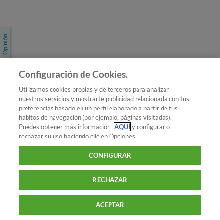
Únete a nosotros
Los más populares
Conoce OCU
Configuración de Cookies.
Más Información
Utilizamos cookies propias y de terceros para analizar
nuestros servicios y mostrarte publicidad relacionada con tus
© 2026 OCU
preferencias basado en un perfil elaborado a partir de tus
Condiciones generales de contratación de OCU
hábitos de navegación (por ejemplo, páginas visitadas).
Política de privacidad
Puedes obtener más información
AQUÍ
y configurar o
rechazar su uso haciendo clic en Opciones.
Uso del nombre y de los signos de OCU
Aviso Legal
Política de cookies
CONFIGURAR
RECHAZAR
ACEPTAR