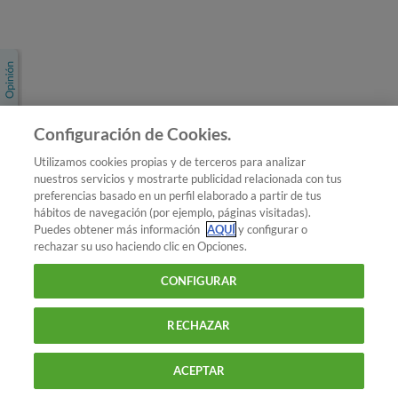
Únete a nosotros
Los más populares
Conoce OCU
Configuración de Cookies.
Más Información
Utilizamos cookies propias y de terceros para analizar
nuestros servicios y mostrarte publicidad relacionada con tus
© 2026 OCU
preferencias basado en un perfil elaborado a partir de tus
Condiciones generales de contratación de OCU
hábitos de navegación (por ejemplo, páginas visitadas).
Política de privacidad
Puedes obtener más información
AQUÍ
y configurar o
rechazar su uso haciendo clic en Opciones.
Uso del nombre y de los signos de OCU
Aviso Legal
Política de cookies
CONFIGURAR
RECHAZAR
ACEPTAR