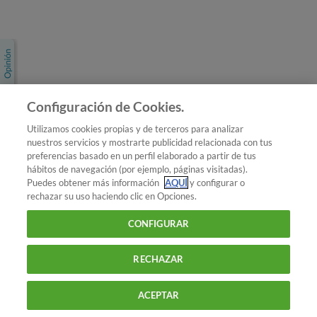
Únete a nosotros
Los más populares
Conoce OCU
Configuración de Cookies.
Más Información
Utilizamos cookies propias y de terceros para analizar
nuestros servicios y mostrarte publicidad relacionada con tus
© 2026 OCU
preferencias basado en un perfil elaborado a partir de tus
Condiciones generales de contratación de OCU
hábitos de navegación (por ejemplo, páginas visitadas).
Política de privacidad
Puedes obtener más información
AQUÍ
y configurar o
rechazar su uso haciendo clic en Opciones.
Uso del nombre y de los signos de OCU
Aviso Legal
Política de cookies
CONFIGURAR
RECHAZAR
ACEPTAR