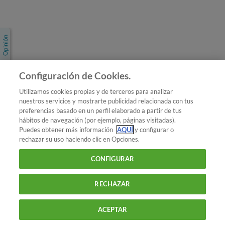
Únete a nosotros
Los más populares
Conoce OCU
Configuración de Cookies.
Más Información
Utilizamos cookies propias y de terceros para analizar
nuestros servicios y mostrarte publicidad relacionada con tus
© 2026 OCU
preferencias basado en un perfil elaborado a partir de tus
Condiciones generales de contratación de OCU
hábitos de navegación (por ejemplo, páginas visitadas).
Política de privacidad
Puedes obtener más información
AQUÍ
y configurar o
rechazar su uso haciendo clic en Opciones.
Uso del nombre y de los signos de OCU
Aviso Legal
Política de cookies
CONFIGURAR
RECHAZAR
ACEPTAR