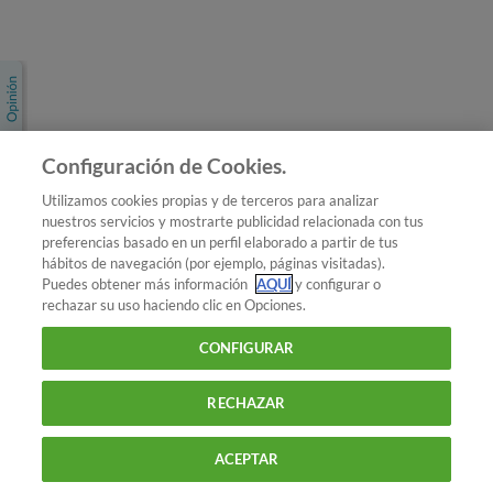
Únete a nosotros
Los más populares
Conoce OCU
Configuración de Cookies.
Más Información
Utilizamos cookies propias y de terceros para analizar
nuestros servicios y mostrarte publicidad relacionada con tus
© 2026 OCU
preferencias basado en un perfil elaborado a partir de tus
Condiciones generales de contratación de OCU
hábitos de navegación (por ejemplo, páginas visitadas).
Política de privacidad
Puedes obtener más información
AQUÍ
y configurar o
rechazar su uso haciendo clic en Opciones.
Uso del nombre y de los signos de OCU
Aviso Legal
Política de cookies
CONFIGURAR
RECHAZAR
ACEPTAR