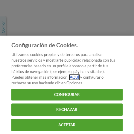
Únete a nosotros
Los más populares
Conoce OCU
Configuración de Cookies.
Más Información
Utilizamos cookies propias y de terceros para analizar
nuestros servicios y mostrarte publicidad relacionada con tus
© 2026 OCU
preferencias basado en un perfil elaborado a partir de tus
Condiciones generales de contratación de OCU
hábitos de navegación (por ejemplo, páginas visitadas).
Política de privacidad
Puedes obtener más información
AQUÍ
y configurar o
rechazar su uso haciendo clic en Opciones.
Uso del nombre y de los signos de OCU
Aviso Legal
Política de cookies
CONFIGURAR
RECHAZAR
ACEPTAR