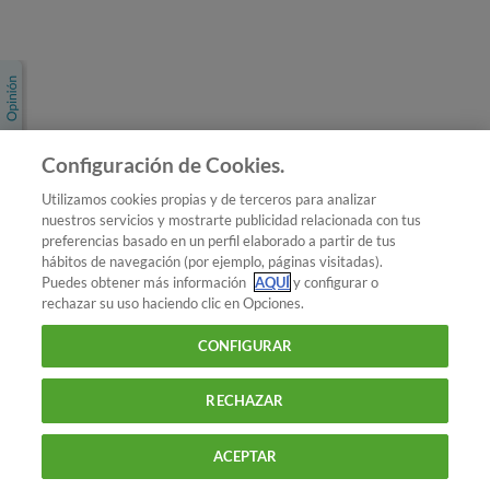
Únete a nosotros
Los más populares
Conoce OCU
Configuración de Cookies.
Más Información
Utilizamos cookies propias y de terceros para analizar
nuestros servicios y mostrarte publicidad relacionada con tus
© 2026 OCU
preferencias basado en un perfil elaborado a partir de tus
Condiciones generales de contratación de OCU
hábitos de navegación (por ejemplo, páginas visitadas).
Política de privacidad
Puedes obtener más información
AQUÍ
y configurar o
rechazar su uso haciendo clic en Opciones.
Uso del nombre y de los signos de OCU
Aviso Legal
Política de cookies
CONFIGURAR
RECHAZAR
ACEPTAR