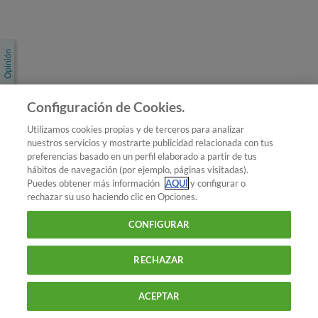
Únete a nosotros
Los más populares
Conoce OCU
Configuración de Cookies.
Más Información
Utilizamos cookies propias y de terceros para analizar
nuestros servicios y mostrarte publicidad relacionada con tus
© 2026 OCU
preferencias basado en un perfil elaborado a partir de tus
Condiciones generales de contratación de OCU
hábitos de navegación (por ejemplo, páginas visitadas).
Política de privacidad
Puedes obtener más información
AQUÍ
y configurar o
rechazar su uso haciendo clic en Opciones.
Uso del nombre y de los signos de OCU
Aviso Legal
Política de cookies
CONFIGURAR
RECHAZAR
ACEPTAR