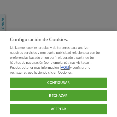
Únete a nosotros
Los más populares
Conoce OCU
Configuración de Cookies.
Más Información
Utilizamos cookies propias y de terceros para analizar
nuestros servicios y mostrarte publicidad relacionada con tus
© 2026 OCU
preferencias basado en un perfil elaborado a partir de tus
Condiciones generales de contratación de OCU
hábitos de navegación (por ejemplo, páginas visitadas).
Política de privacidad
Puedes obtener más información
AQUÍ
y configurar o
rechazar su uso haciendo clic en Opciones.
Uso del nombre y de los signos de OCU
Aviso Legal
Política de cookies
CONFIGURAR
RECHAZAR
ACEPTAR