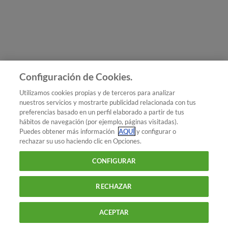
Únete a nosotros
Los más populares
Conoce OCU
Configuración de Cookies.
Más Información
Utilizamos cookies propias y de terceros para analizar
nuestros servicios y mostrarte publicidad relacionada con tus
© 2026 OCU
preferencias basado en un perfil elaborado a partir de tus
Condiciones generales de contratación de OCU
hábitos de navegación (por ejemplo, páginas visitadas).
Política de privacidad
Puedes obtener más información
AQUÍ
y configurar o
rechazar su uso haciendo clic en Opciones.
Uso del nombre y de los signos de OCU
Aviso Legal
Política de cookies
CONFIGURAR
RECHAZAR
ACEPTAR