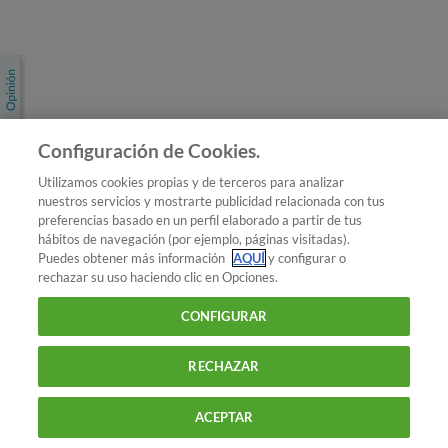
Únete a nosotros
Los más populares
Conoce OCU
Configuración de Cookies.
Más Información
Utilizamos cookies propias y de terceros para analizar
nuestros servicios y mostrarte publicidad relacionada con tus
© 2026 OCU
preferencias basado en un perfil elaborado a partir de tus
Condiciones generales de contratación de OCU
hábitos de navegación (por ejemplo, páginas visitadas).
Política de privacidad
Puedes obtener más información
AQUÍ
y configurar o
rechazar su uso haciendo clic en Opciones.
Uso del nombre y de los signos de OCU
Aviso Legal
Política de cookies
CONFIGURAR
RECHAZAR
ACEPTAR