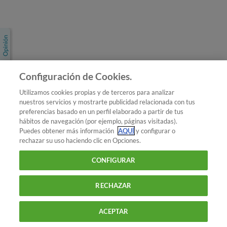
Únete a nosotros
Los más populares
Conoce OCU
Configuración de Cookies.
Más Información
Utilizamos cookies propias y de terceros para analizar
nuestros servicios y mostrarte publicidad relacionada con tus
© 2026 OCU
preferencias basado en un perfil elaborado a partir de tus
Condiciones generales de contratación de OCU
hábitos de navegación (por ejemplo, páginas visitadas).
Política de privacidad
Puedes obtener más información
AQUÍ
y configurar o
rechazar su uso haciendo clic en Opciones.
Uso del nombre y de los signos de OCU
Aviso Legal
Política de cookies
CONFIGURAR
RECHAZAR
ACEPTAR