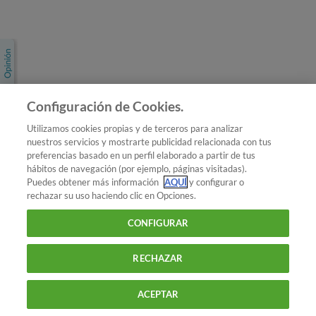
Únete a nosotros
Los más populares
Conoce OCU
Configuración de Cookies.
Más Información
Utilizamos cookies propias y de terceros para analizar
nuestros servicios y mostrarte publicidad relacionada con tus
© 2026 OCU
preferencias basado en un perfil elaborado a partir de tus
Condiciones generales de contratación de OCU
hábitos de navegación (por ejemplo, páginas visitadas).
Política de privacidad
Puedes obtener más información
AQUÍ
y configurar o
rechazar su uso haciendo clic en Opciones.
Uso del nombre y de los signos de OCU
Aviso Legal
Política de cookies
CONFIGURAR
RECHAZAR
ACEPTAR