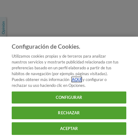
Únete a nosotros
Los más populares
Conoce OCU
Configuración de Cookies.
Más Información
Utilizamos cookies propias y de terceros para analizar
nuestros servicios y mostrarte publicidad relacionada con tus
© 2026 OCU
preferencias basado en un perfil elaborado a partir de tus
Condiciones generales de contratación de OCU
hábitos de navegación (por ejemplo, páginas visitadas).
Política de privacidad
Puedes obtener más información
AQUÍ
y configurar o
rechazar su uso haciendo clic en Opciones.
Uso del nombre y de los signos de OCU
Aviso Legal
Política de cookies
CONFIGURAR
RECHAZAR
ACEPTAR