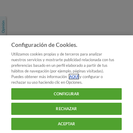
Únete a nosotros
Los más populares
Conoce OCU
Configuración de Cookies.
Más Información
Utilizamos cookies propias y de terceros para analizar
nuestros servicios y mostrarte publicidad relacionada con tus
© 2026 OCU
preferencias basado en un perfil elaborado a partir de tus
Condiciones generales de contratación de OCU
hábitos de navegación (por ejemplo, páginas visitadas).
Política de privacidad
Puedes obtener más información
AQUÍ
y configurar o
rechazar su uso haciendo clic en Opciones.
Uso del nombre y de los signos de OCU
Aviso Legal
Política de cookies
CONFIGURAR
RECHAZAR
ACEPTAR