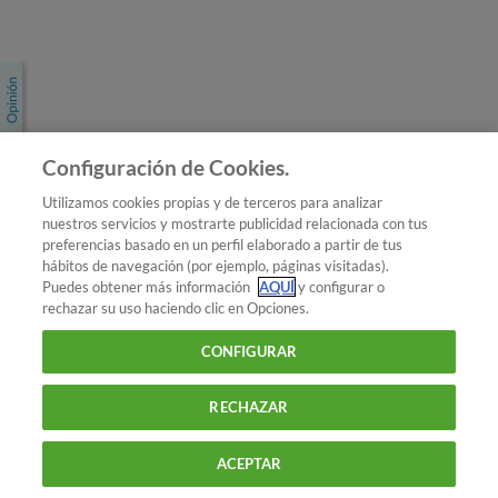
Únete a nosotros
Los más populares
Conoce OCU
Configuración de Cookies.
Más Información
Utilizamos cookies propias y de terceros para analizar
nuestros servicios y mostrarte publicidad relacionada con tus
© 2026 OCU
preferencias basado en un perfil elaborado a partir de tus
Condiciones generales de contratación de OCU
hábitos de navegación (por ejemplo, páginas visitadas).
Política de privacidad
Puedes obtener más información
AQUÍ
y configurar o
rechazar su uso haciendo clic en Opciones.
Uso del nombre y de los signos de OCU
Aviso Legal
Política de cookies
CONFIGURAR
RECHAZAR
ACEPTAR