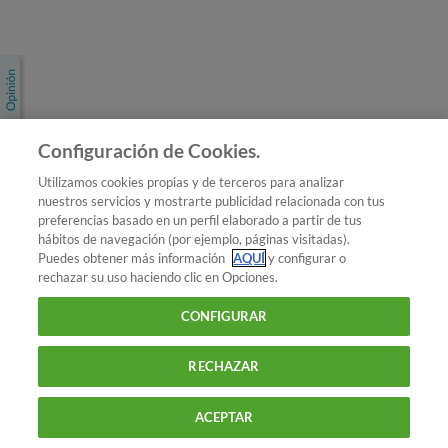
Únete a nosotros
Los más populares
Conoce OCU
Configuración de Cookies.
Más Información
Utilizamos cookies propias y de terceros para analizar
nuestros servicios y mostrarte publicidad relacionada con tus
© 2026 OCU
preferencias basado en un perfil elaborado a partir de tus
Condiciones generales de contratación de OCU
hábitos de navegación (por ejemplo, páginas visitadas).
Política de privacidad
Puedes obtener más información
AQUÍ
y configurar o
rechazar su uso haciendo clic en Opciones.
Uso del nombre y de los signos de OCU
Aviso Legal
Política de cookies
CONFIGURAR
RECHAZAR
ACEPTAR