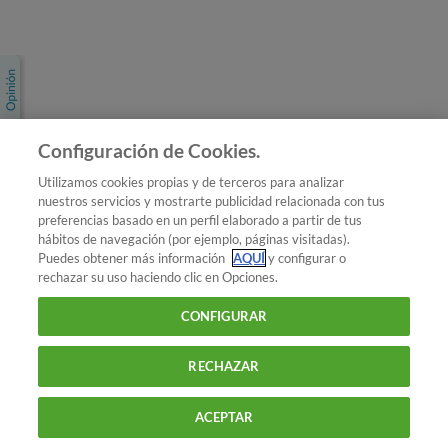
Únete a nosotros
Los más populares
Conoce OCU
Configuración de Cookies.
Más Información
Utilizamos cookies propias y de terceros para analizar
nuestros servicios y mostrarte publicidad relacionada con tus
© 2026 OCU
preferencias basado en un perfil elaborado a partir de tus
Condiciones generales de contratación de OCU
hábitos de navegación (por ejemplo, páginas visitadas).
Política de privacidad
Puedes obtener más información
AQUÍ
y configurar o
rechazar su uso haciendo clic en Opciones.
Uso del nombre y de los signos de OCU
Aviso Legal
Política de cookies
CONFIGURAR
RECHAZAR
ACEPTAR