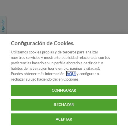
Únete a nosotros
Los más populares
Conoce OCU
Configuración de Cookies.
Más Información
Utilizamos cookies propias y de terceros para analizar
nuestros servicios y mostrarte publicidad relacionada con tus
© 2026 OCU
preferencias basado en un perfil elaborado a partir de tus
Condiciones generales de contratación de OCU
hábitos de navegación (por ejemplo, páginas visitadas).
Política de privacidad
Puedes obtener más información
AQUÍ
y configurar o
rechazar su uso haciendo clic en Opciones.
Uso del nombre y de los signos de OCU
Aviso Legal
Política de cookies
CONFIGURAR
RECHAZAR
ACEPTAR