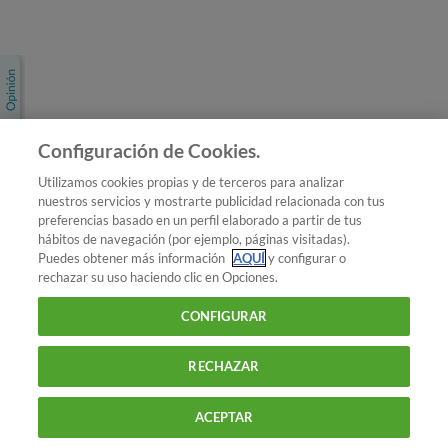
Únete a nosotros
Los más populares
Conoce OCU
Configuración de Cookies.
Más Información
Utilizamos cookies propias y de terceros para analizar
nuestros servicios y mostrarte publicidad relacionada con tus
© 2026 OCU
preferencias basado en un perfil elaborado a partir de tus
Condiciones generales de contratación de OCU
hábitos de navegación (por ejemplo, páginas visitadas).
Política de privacidad
Puedes obtener más información
AQUÍ
y configurar o
rechazar su uso haciendo clic en Opciones.
Uso del nombre y de los signos de OCU
Aviso Legal
Política de cookies
CONFIGURAR
RECHAZAR
ACEPTAR