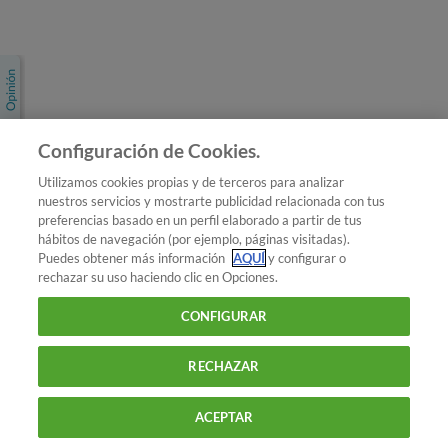
Únete a nosotros
Los más populares
Conoce OCU
Configuración de Cookies.
Más Información
Utilizamos cookies propias y de terceros para analizar
nuestros servicios y mostrarte publicidad relacionada con tus
© 2026 OCU
preferencias basado en un perfil elaborado a partir de tus
Condiciones generales de contratación de OCU
hábitos de navegación (por ejemplo, páginas visitadas).
Política de privacidad
Puedes obtener más información
AQUÍ
y configurar o
rechazar su uso haciendo clic en Opciones.
Uso del nombre y de los signos de OCU
Aviso Legal
Política de cookies
CONFIGURAR
RECHAZAR
ACEPTAR