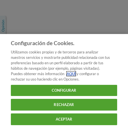
Únete a nosotros
Los más populares
Conoce OCU
Configuración de Cookies.
Más Información
Utilizamos cookies propias y de terceros para analizar
nuestros servicios y mostrarte publicidad relacionada con tus
© 2026 OCU
preferencias basado en un perfil elaborado a partir de tus
Condiciones generales de contratación de OCU
hábitos de navegación (por ejemplo, páginas visitadas).
Política de privacidad
Puedes obtener más información
AQUÍ
y configurar o
rechazar su uso haciendo clic en Opciones.
Uso del nombre y de los signos de OCU
Aviso Legal
Política de cookies
CONFIGURAR
RECHAZAR
ACEPTAR