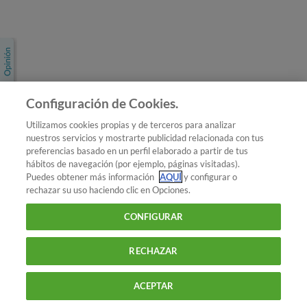
Únete a nosotros
Los más populares
Conoce OCU
Configuración de Cookies.
Más Información
Utilizamos cookies propias y de terceros para analizar
nuestros servicios y mostrarte publicidad relacionada con tus
© 2026 OCU
preferencias basado en un perfil elaborado a partir de tus
Condiciones generales de contratación de OCU
hábitos de navegación (por ejemplo, páginas visitadas).
Política de privacidad
Puedes obtener más información
AQUÍ
y configurar o
rechazar su uso haciendo clic en Opciones.
Uso del nombre y de los signos de OCU
Aviso Legal
Política de cookies
CONFIGURAR
RECHAZAR
ACEPTAR