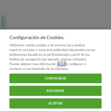
Únete a nosotros
Los más populares
Conoce OCU
Configuración de Cookies.
Más Información
Utilizamos cookies propias y de terceros para analizar
nuestros servicios y mostrarte publicidad relacionada con tus
© 2026 OCU
preferencias basado en un perfil elaborado a partir de tus
Condiciones generales de contratación de OCU
hábitos de navegación (por ejemplo, páginas visitadas).
Política de privacidad
Puedes obtener más información
AQUÍ
y configurar o
rechazar su uso haciendo clic en Opciones.
Uso del nombre y de los signos de OCU
Aviso Legal
Política de cookies
CONFIGURAR
RECHAZAR
ACEPTAR