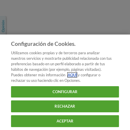
Únete a nosotros
Los más populares
Conoce OCU
Configuración de Cookies.
Más Información
Utilizamos cookies propias y de terceros para analizar
nuestros servicios y mostrarte publicidad relacionada con tus
© 2026 OCU
preferencias basado en un perfil elaborado a partir de tus
Condiciones generales de contratación de OCU
hábitos de navegación (por ejemplo, páginas visitadas).
Política de privacidad
Puedes obtener más información
AQUÍ
y configurar o
rechazar su uso haciendo clic en Opciones.
Uso del nombre y de los signos de OCU
Aviso Legal
Política de cookies
CONFIGURAR
RECHAZAR
ACEPTAR