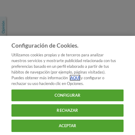
Únete a nosotros
Los más populares
Conoce OCU
Configuración de Cookies.
Más Información
Utilizamos cookies propias y de terceros para analizar
nuestros servicios y mostrarte publicidad relacionada con tus
© 2026 OCU
preferencias basado en un perfil elaborado a partir de tus
Condiciones generales de contratación de OCU
hábitos de navegación (por ejemplo, páginas visitadas).
Política de privacidad
Puedes obtener más información
AQUÍ
y configurar o
rechazar su uso haciendo clic en Opciones.
Uso del nombre y de los signos de OCU
Aviso Legal
Política de cookies
CONFIGURAR
RECHAZAR
ACEPTAR