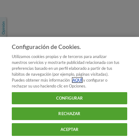
Únete a nosotros
Los más populares
Conoce OCU
Configuración de Cookies.
Más Información
Utilizamos cookies propias y de terceros para analizar
nuestros servicios y mostrarte publicidad relacionada con tus
© 2026 OCU
preferencias basado en un perfil elaborado a partir de tus
Condiciones generales de contratación de OCU
hábitos de navegación (por ejemplo, páginas visitadas).
Política de privacidad
Puedes obtener más información
AQUÍ
y configurar o
rechazar su uso haciendo clic en Opciones.
Uso del nombre y de los signos de OCU
Aviso Legal
Política de cookies
CONFIGURAR
RECHAZAR
ACEPTAR