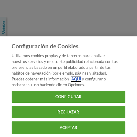
Únete a nosotros
Los más populares
Conoce OCU
Configuración de Cookies.
Más Información
Utilizamos cookies propias y de terceros para analizar
nuestros servicios y mostrarte publicidad relacionada con tus
© 2026 OCU
preferencias basado en un perfil elaborado a partir de tus
Condiciones generales de contratación de OCU
hábitos de navegación (por ejemplo, páginas visitadas).
Política de privacidad
Puedes obtener más información
AQUÍ
y configurar o
rechazar su uso haciendo clic en Opciones.
Uso del nombre y de los signos de OCU
Aviso Legal
Política de cookies
CONFIGURAR
RECHAZAR
ACEPTAR