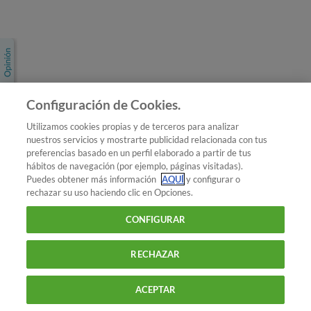
Únete a nosotros
Los más populares
Conoce OCU
Configuración de Cookies.
Más Información
Utilizamos cookies propias y de terceros para analizar
nuestros servicios y mostrarte publicidad relacionada con tus
© 2026 OCU
preferencias basado en un perfil elaborado a partir de tus
Condiciones generales de contratación de OCU
hábitos de navegación (por ejemplo, páginas visitadas).
Política de privacidad
Puedes obtener más información
AQUÍ
y configurar o
rechazar su uso haciendo clic en Opciones.
Uso del nombre y de los signos de OCU
Aviso Legal
Política de cookies
CONFIGURAR
RECHAZAR
ACEPTAR