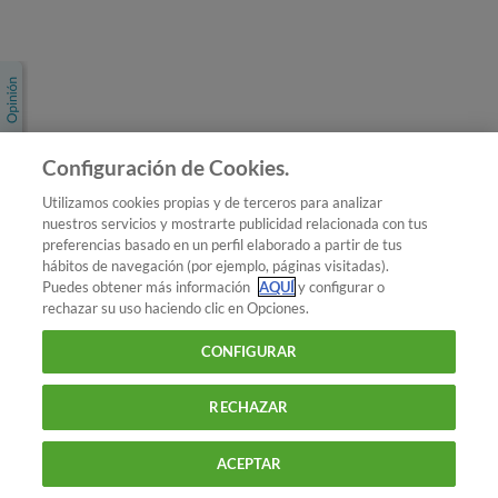
Únete a nosotros
Los más populares
Conoce OCU
Configuración de Cookies.
Más Información
Utilizamos cookies propias y de terceros para analizar
nuestros servicios y mostrarte publicidad relacionada con tus
© 2026 OCU
preferencias basado en un perfil elaborado a partir de tus
Condiciones generales de contratación de OCU
hábitos de navegación (por ejemplo, páginas visitadas).
Política de privacidad
Puedes obtener más información
AQUÍ
y configurar o
rechazar su uso haciendo clic en Opciones.
Uso del nombre y de los signos de OCU
Aviso Legal
Política de cookies
CONFIGURAR
RECHAZAR
ACEPTAR