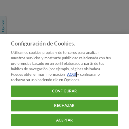
Únete a nosotros
Los más populares
Conoce OCU
Configuración de Cookies.
Más Información
Utilizamos cookies propias y de terceros para analizar
nuestros servicios y mostrarte publicidad relacionada con tus
© 2026 OCU
preferencias basado en un perfil elaborado a partir de tus
Condiciones generales de contratación de OCU
hábitos de navegación (por ejemplo, páginas visitadas).
Política de privacidad
Puedes obtener más información
AQUÍ
y configurar o
rechazar su uso haciendo clic en Opciones.
Uso del nombre y de los signos de OCU
Aviso Legal
Política de cookies
CONFIGURAR
RECHAZAR
ACEPTAR