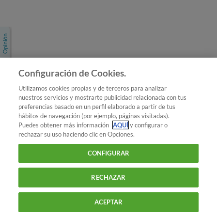
Únete a nosotros
Los más populares
Conoce OCU
Configuración de Cookies.
Más Información
Utilizamos cookies propias y de terceros para analizar
nuestros servicios y mostrarte publicidad relacionada con tus
© 2026 OCU
preferencias basado en un perfil elaborado a partir de tus
Condiciones generales de contratación de OCU
hábitos de navegación (por ejemplo, páginas visitadas).
Política de privacidad
Puedes obtener más información
AQUÍ
y configurar o
rechazar su uso haciendo clic en Opciones.
Uso del nombre y de los signos de OCU
Aviso Legal
Política de cookies
CONFIGURAR
RECHAZAR
ACEPTAR