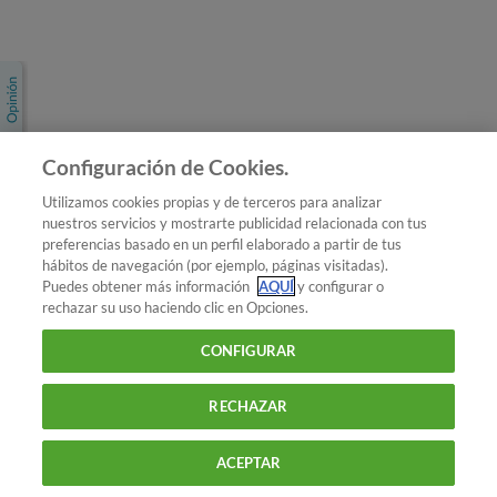
Únete a nosotros
Los más populares
Conoce OCU
Configuración de Cookies.
Más Información
Utilizamos cookies propias y de terceros para analizar
nuestros servicios y mostrarte publicidad relacionada con tus
© 2026 OCU
preferencias basado en un perfil elaborado a partir de tus
Condiciones generales de contratación de OCU
hábitos de navegación (por ejemplo, páginas visitadas).
Política de privacidad
Puedes obtener más información
AQUÍ
y configurar o
rechazar su uso haciendo clic en Opciones.
Uso del nombre y de los signos de OCU
Aviso Legal
Política de cookies
CONFIGURAR
RECHAZAR
ACEPTAR