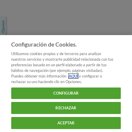
Únete a nosotros
Los más populares
Conoce OCU
Configuración de Cookies.
Más Información
Utilizamos cookies propias y de terceros para analizar
nuestros servicios y mostrarte publicidad relacionada con tus
© 2026 OCU
preferencias basado en un perfil elaborado a partir de tus
Condiciones generales de contratación de OCU
hábitos de navegación (por ejemplo, páginas visitadas).
Política de privacidad
Puedes obtener más información
AQUÍ
y configurar o
rechazar su uso haciendo clic en Opciones.
Uso del nombre y de los signos de OCU
Aviso Legal
Política de cookies
CONFIGURAR
RECHAZAR
ACEPTAR