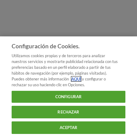
Únete a nosotros
Los más populares
Conoce OCU
Configuración de Cookies.
Más Información
Utilizamos cookies propias y de terceros para analizar
nuestros servicios y mostrarte publicidad relacionada con tus
© 2026 OCU
preferencias basado en un perfil elaborado a partir de tus
Condiciones generales de contratación de OCU
hábitos de navegación (por ejemplo, páginas visitadas).
Política de privacidad
Puedes obtener más información
AQUÍ
y configurar o
rechazar su uso haciendo clic en Opciones.
Uso del nombre y de los signos de OCU
Aviso Legal
Política de cookies
CONFIGURAR
RECHAZAR
ACEPTAR