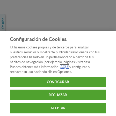
Únete a nosotros
Los más populares
Conoce OCU
Configuración de Cookies.
Más Información
Utilizamos cookies propias y de terceros para analizar
nuestros servicios y mostrarte publicidad relacionada con tus
© 2026 OCU
preferencias basado en un perfil elaborado a partir de tus
Condiciones generales de contratación de OCU
hábitos de navegación (por ejemplo, páginas visitadas).
Política de privacidad
Puedes obtener más información
AQUÍ
y configurar o
rechazar su uso haciendo clic en Opciones.
Uso del nombre y de los signos de OCU
Aviso Legal
Política de cookies
CONFIGURAR
RECHAZAR
ACEPTAR