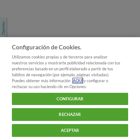
Únete a nosotros
Los más populares
Conoce OCU
Configuración de Cookies.
Más Información
Utilizamos cookies propias y de terceros para analizar
nuestros servicios y mostrarte publicidad relacionada con tus
© 2026 OCU
preferencias basado en un perfil elaborado a partir de tus
Condiciones generales de contratación de OCU
hábitos de navegación (por ejemplo, páginas visitadas).
Política de privacidad
Puedes obtener más información
AQUÍ
y configurar o
rechazar su uso haciendo clic en Opciones.
Uso del nombre y de los signos de OCU
Aviso Legal
Política de cookies
CONFIGURAR
RECHAZAR
ACEPTAR