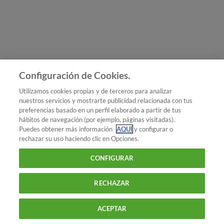
Únete a nosotros
Los más populares
Conoce OCU
Configuración de Cookies.
Más Información
Utilizamos cookies propias y de terceros para analizar
nuestros servicios y mostrarte publicidad relacionada con tus
© 2026 OCU
preferencias basado en un perfil elaborado a partir de tus
Condiciones generales de contratación de OCU
hábitos de navegación (por ejemplo, páginas visitadas).
Política de privacidad
Puedes obtener más información
AQUÍ
y configurar o
rechazar su uso haciendo clic en Opciones.
Uso del nombre y de los signos de OCU
Aviso Legal
Política de cookies
CONFIGURAR
RECHAZAR
ACEPTAR