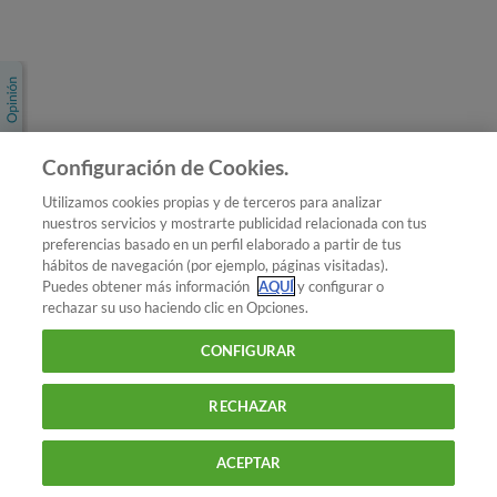
Únete a nosotros
Los más populares
Conoce OCU
Configuración de Cookies.
Más Información
Utilizamos cookies propias y de terceros para analizar
nuestros servicios y mostrarte publicidad relacionada con tus
© 2026 OCU
preferencias basado en un perfil elaborado a partir de tus
Condiciones generales de contratación de OCU
hábitos de navegación (por ejemplo, páginas visitadas).
Política de privacidad
Puedes obtener más información
AQUÍ
y configurar o
rechazar su uso haciendo clic en Opciones.
Uso del nombre y de los signos de OCU
Aviso Legal
Política de cookies
CONFIGURAR
RECHAZAR
ACEPTAR