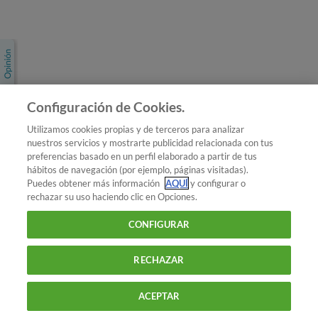
Únete a nosotros
Los más populares
Conoce OCU
Configuración de Cookies.
Más Información
Utilizamos cookies propias y de terceros para analizar
nuestros servicios y mostrarte publicidad relacionada con tus
© 2026 OCU
preferencias basado en un perfil elaborado a partir de tus
Condiciones generales de contratación de OCU
hábitos de navegación (por ejemplo, páginas visitadas).
Política de privacidad
Puedes obtener más información
AQUÍ
y configurar o
rechazar su uso haciendo clic en Opciones.
Uso del nombre y de los signos de OCU
Aviso Legal
Política de cookies
CONFIGURAR
RECHAZAR
ACEPTAR