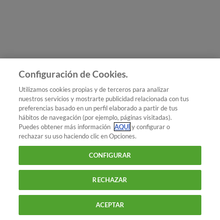
Únete a nosotros
Los más populares
Conoce OCU
Configuración de Cookies.
Más Información
Utilizamos cookies propias y de terceros para analizar
nuestros servicios y mostrarte publicidad relacionada con tus
© 2026 OCU
preferencias basado en un perfil elaborado a partir de tus
Condiciones generales de contratación de OCU
hábitos de navegación (por ejemplo, páginas visitadas).
Política de privacidad
Puedes obtener más información
AQUÍ
y configurar o
rechazar su uso haciendo clic en Opciones.
Uso del nombre y de los signos de OCU
Aviso Legal
Política de cookies
CONFIGURAR
RECHAZAR
ACEPTAR