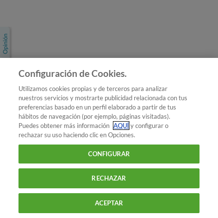
Únete a nosotros
Los más populares
Conoce OCU
Configuración de Cookies.
Más Información
Utilizamos cookies propias y de terceros para analizar
nuestros servicios y mostrarte publicidad relacionada con tus
© 2026 OCU
preferencias basado en un perfil elaborado a partir de tus
Condiciones generales de contratación de OCU
hábitos de navegación (por ejemplo, páginas visitadas).
Política de privacidad
Puedes obtener más información
AQUÍ
y configurar o
rechazar su uso haciendo clic en Opciones.
Uso del nombre y de los signos de OCU
Aviso Legal
Política de cookies
CONFIGURAR
RECHAZAR
ACEPTAR