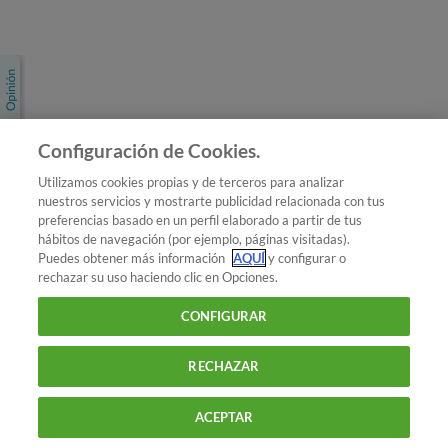
Únete a nosotros
Los más populares
Conoce OCU
Configuración de Cookies.
Más Información
Utilizamos cookies propias y de terceros para analizar
nuestros servicios y mostrarte publicidad relacionada con tus
© 2026 OCU
preferencias basado en un perfil elaborado a partir de tus
Condiciones generales de contratación de OCU
hábitos de navegación (por ejemplo, páginas visitadas).
Política de privacidad
Puedes obtener más información
AQUÍ
y configurar o
rechazar su uso haciendo clic en Opciones.
Uso del nombre y de los signos de OCU
Aviso Legal
Política de cookies
CONFIGURAR
RECHAZAR
ACEPTAR